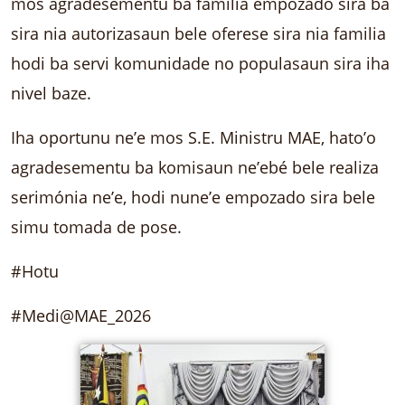
mos agradesementu ba familia empozado sira ba
sira nia autorizasaun bele oferese sira nia familia
hodi ba servi komunidade no populasaun sira iha
nivel baze.
Iha oportunu ne’e mos S.E. Ministru MAE, hato’o
agradesementu ba komisaun ne’ebé bele realiza
serimónia ne’e, hodi nune’e empozado sira bele
simu tomada de pose.
#Hotu
#Medi@MAE_2026