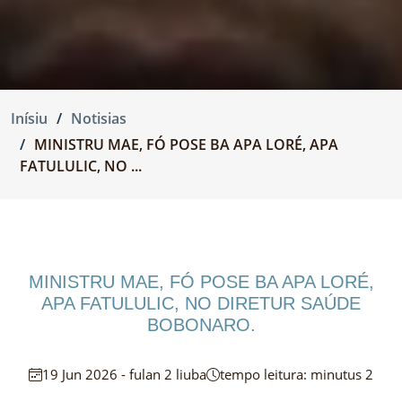
Inísiu
Notisias
MINISTRU MAE, FÓ POSE BA APA LORÉ, APA
FATULULIC, NO ...
MINISTRU MAE, FÓ POSE BA APA LORÉ,
APA FATULULIC, NO DIRETUR SAÚDE
BOBONARO.
19 Jun 2026 - fulan 2 liuba
tempo leitura: minutus 2