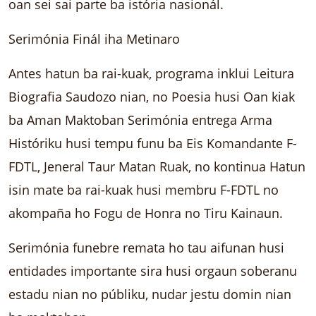
oan sei sai parte ba istória nasionál.
Serimónia Finál iha Metinaro
Antes hatun ba rai-kuak, programa inklui Leitura
Biografia Saudozo nian, no Poesia husi Oan kiak
ba Aman Maktoban Serimónia entrega Arma
Históriku husi tempu funu ba Eis Komandante F-
FDTL, Jeneral Taur Matan Ruak, no kontinua Hatun
isin mate ba rai-kuak husi membru F-FDTL no
akompaña ho Fogu de Honra no Tiru Kainaun.
Serimónia funebre remata ho tau aifunan husi
entidades importante sira husi orgaun soberanu
estadu nian no públiku, nudar jestu domin nian