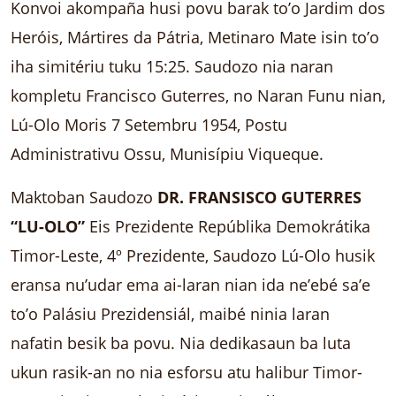
Konvoi akompaña husi povu barak to’o Jardim dos
Heróis, Mártires da Pátria, Metinaro Mate isin to’o
iha simitériu tuku 15:25. Saudozo nia naran
kompletu Francisco Guterres, no Naran Funu nian,
Lú-Olo Moris 7 Setembru 1954, Postu
Administrativu Ossu, Munisípiu Viqueque.
Maktoban Saudozo
DR. FRANSISCO GUTERRES
“LU-OLO”
Eis Prezidente Repúblika Demokrátika
Timor-Leste, 4º Prezidente, Saudozo Lú-Olo husik
eransa nu’udar ema ai-laran nian ida ne’ebé sa’e
to’o Palásiu Prezidensiál, maibé ninia laran
nafatin besik ba povu. Nia dedikasaun ba luta
ukun rasik-an no nia esforsu atu halibur Timor-