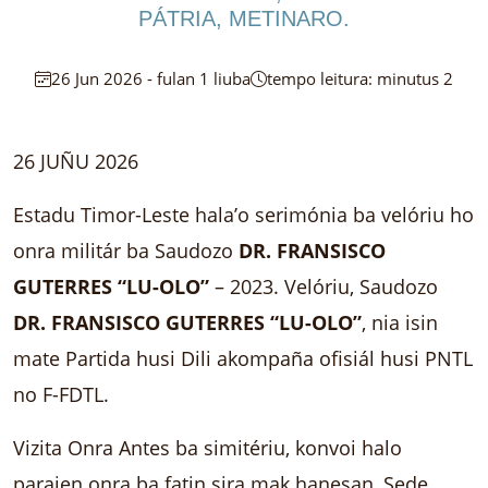
PÁTRIA, METINARO.
26 Jun 2026 - fulan 1 liuba
tempo leitura: minutus 2
26 JUÑU 2026
Estadu Timor-Leste hala’o serimónia ba velóriu ho
onra militár ba Saudozo
DR. FRANSISCO
GUTERRES “LU-OLO”
– 2023. Velóriu, Saudozo
DR. FRANSISCO GUTERRES “LU-OLO”
, nia isin
mate Partida husi Dili akompaña ofisiál husi PNTL
no F-FDTL.
Vizita Onra Antes ba simitériu, konvoi halo
parajen onra ba fatin sira mak hanesan, Sede