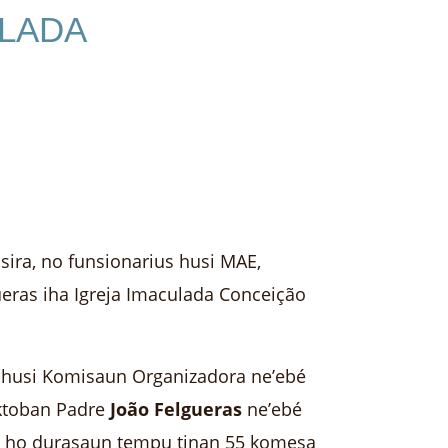
ULADA
ira, no funsionarius husi MAE,
eras iha Igreja Imaculada Conceição
iu husi Komisaun Organizadora ne’ebé
aktoban Padre
João Felgueras
ne’ebé
te ho durasaun tempu tinan 55 komesa