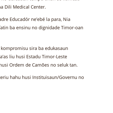
iha Dili Medical Center.
adre Educadór ne’ebé la para, Nia
fatin ba ensinu no dignidade Timor-oan
no kompromisu sira ba edukasaun
as liu husi Estadu Timor-Leste
husi Ordem de Camões no seluk tan.
eriu hahu husi Instituisaun/Governu no