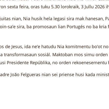
ron sexta feira, oras tuku 5.30 lorokraik, 3 Jullu 2026 
itas nian, Nia husik hela legasi sira mak hanesan, P
in-sa’e sira, ba promosaun lian Portugés no ba kria 
os de Jesus, ida ne’e hatudu Nia komitmentu bo’ot 
a transformasaun sosiál. Maktoban mos simu orden a’
usi Presidente Repúblika, no orden rekoenesementu 
re João Felgueras nian sei priense husi kada minist