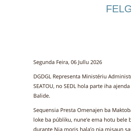
FELG
Segunda Feira, 06 Jullu 2026
DGDGL Representa Ministériu Administra
SEATOU, no SEDL hola parte iha ajenda
Balide.
Sequensia Presta Omenajen ba Makto
loke ba públiku, nune’e ema hotu bele 
durante Nia moris hala’o nia misaun s