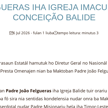
UERAS IHA IGREJA IMAC
CONCEIÇÃO BALIDE
6 Jul 2026 - fulan 1 liuba
tempo leitura: minutus 3
saun Estatál hamutuk ho Diretur Geral no Nasionál s
 Presta Omenajen nian ba Maktoban Padre João Felgu
ban
Padre João Felgueras
iha Igreja Balide tuir orar
ba fó sira nia sentidas kondelensia nudar onra ba M
aserdotal nudar Padre Misionariu hela iha Timor-Les