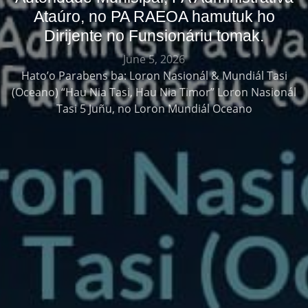
Ataúro, no PA RAEOA hamutuk ho
Dirijente no Funsionáriu tomak.
June 5, 2026
Hato’o Parabens ba: Loron Nasionál & Mundiál Tasi
(Oceano) “Hau Nia Tasi, Hau Nia Timor” Loron Nasionál
Tasi 5 Juñu, no Loron Mundiál Oceano