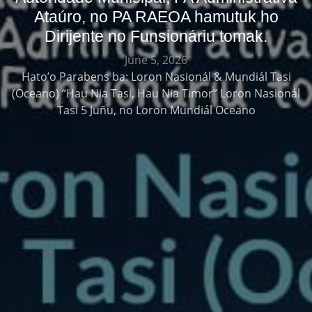
Ataúro, no PA RAEOA hamutuk ho
Dirijente no Funsionáriu tomak.
June 5, 2026
Hato’o Parabens ba: Loron Nasionál & Mundiál Tasi
(Oceano) “Hau Nia Tasi, Hau Nia Timor” Loron Nasionál
Tasi 5 Juñu, no Loron Mundiál Oceano