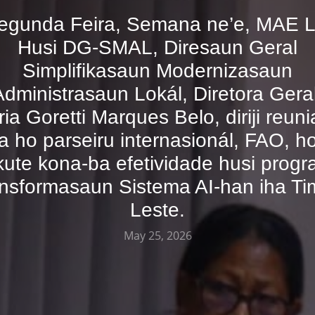
egunda Feira, Semana ne’e, MAE L
Husi DG-SMAL, Diresaun Geral
Simplifikasaun Modernizasaun
Administrasaun Lokál, Diretora Geral
ia Goretti Marques Belo, diriji reun
a ho parseiru internasionál, FAO, h
kute kona-ba efetividade husi prog
nsformasaun Sistema AI-han iha Ti
Leste.
May 25, 2026