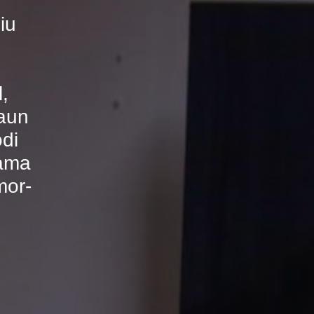
iu
,
iaun
odi
rama
mor-