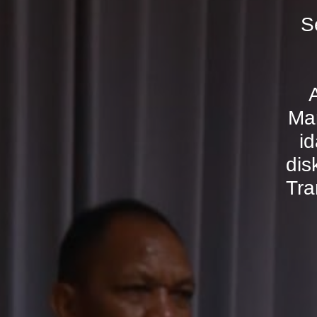
S
Mar
id
dis
Tra