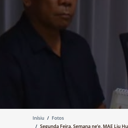
Inísiu
Fotos
Segunda Feira, Semana ne’e, MAE Liu Hu