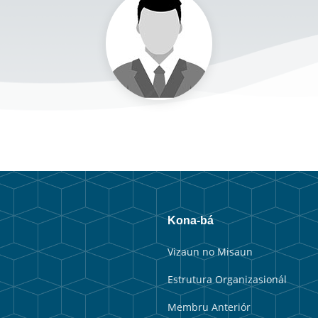
Kona-bá
Vizaun no Misaun
Estrutura Organizasionál
Membru Anteriór