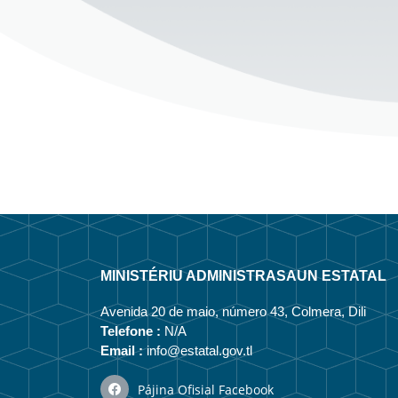
MINISTÉRIU ADMINISTRASAUN ESTATAL
Avenida 20 de maio, número 43, Colmera, Dili
Telefone :
N/A
Email :
info@estatal.gov.tl
Pájina Ofisial Facebook