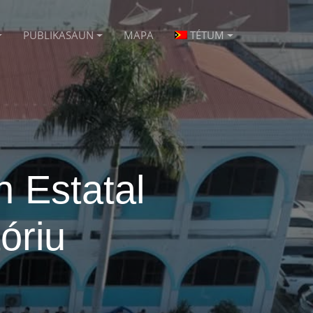
PUBLIKASAUN
MAPA
TÉTUM
n Estatal
óriu