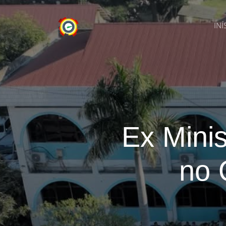
INÍ
Ex Minis
no 