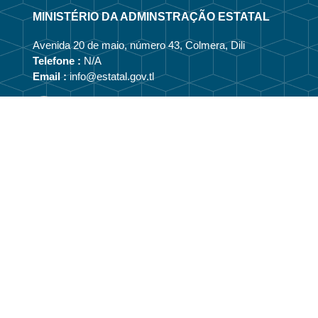
MINISTÉRIO DA ADMINSTRAÇÃO ESTATAL
Avenida 20 de maio, número 43, Colmera, Dili
Telefone :
N/A
Email :
info@estatal.gov.tl
Página Oficial Facebook
N/A
Vizaun no Misaun
Estrutura Organizacional
Membru Anteriór
Webmail