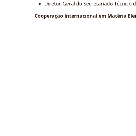
Diretor-Geral do Secretariado Técnico d
Cooperação Internacional em Matéria Elei
Membro Fundador do Fórum dos Órgãos d
Oficial de Administração da Comissão E
5 de maio ate 19 de maio 2002 equipa d
Condecorações e Reconhecimentos
Reconhecimento por Sua Excelência o 
prestado na República da Guiné-Bissau;
Reconhecimento por Sua Excelência o P
Bissau;
Reconhecimento por Sua Excelência o P
Guiné-Bissau;
Condecorado por Sua Excelência o Pres
Condecorado por Sua Excelência o Pr
prestação de serviço internacional;