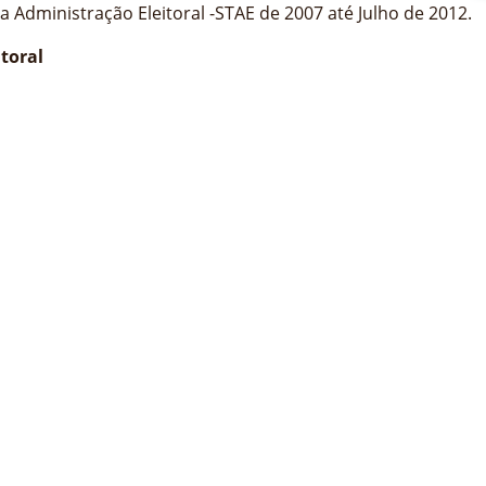
a Administração Eleitoral -STAE de 2007 até Julho de 2012.
toral
e Administração Eleitoral da CPLP [2007];
leitoral Independente ONU 2000-2002];
a transição dos materiais eleitorais das Nações Unidas do
Representante Especial do Secretário Geral das Nações 
residente da República da RDTL, Sr. Taur Matan Ruak pel
rimeiro Ministro da República da RDTL, Kay Rala Xanana Gu
idente da República Democrática de Timor-Leste com a Or
esidente da República da Guiné-Bissau com a Medalha da