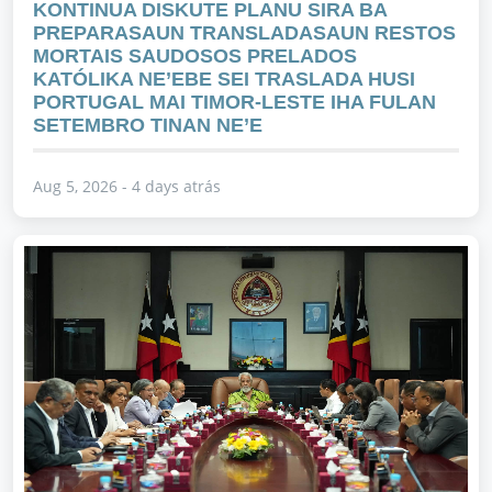
KONTINUA DISKUTE PLANU SIRA BA
PREPARASAUN TRANSLADASAUN RESTOS
MORTAIS SAUDOSOS PRELADOS
KATÓLIKA NE’EBE SEI TRASLADA HUSI
PORTUGAL MAI TIMOR-LESTE IHA FULAN
SETEMBRO TINAN NE’E
Aug 5, 2026 - 4 days atrás