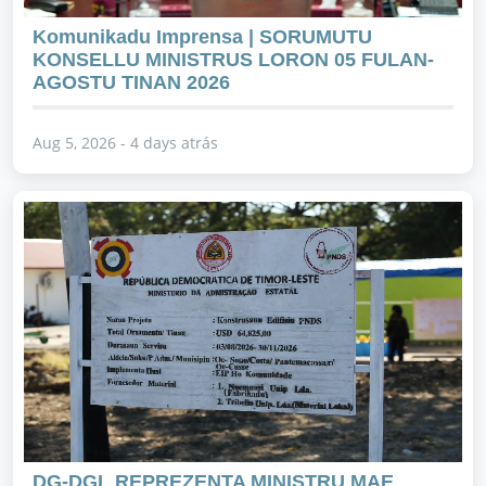
Komunikadu Imprensa | SORUMUTU
KONSELLU MINISTRUS LORON 05 FULAN-
AGOSTU TINAN 2026
Aug 5, 2026 - 4 days atrás
DG-DGL REPREZENTA MINISTRU MAE