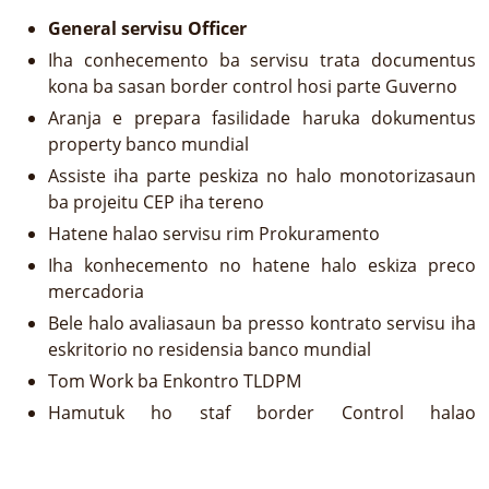
General servisu Officer
Iha conhecemento ba servisu trata documentus
kona ba sasan border control hosi parte Guverno
Aranja e prepara fasilidade haruka dokumentus
property banco mundial
Assiste iha parte peskiza no halo monotorizasaun
ba projeitu CEP iha tereno
Hatene halao servisu rim Prokuramento
Iha konhecemento no hatene halo eskiza preco
mercadoria
Bele halo avaliasaun ba presso kontrato servisu iha
eskritorio no residensia banco mundial
Tom Work ba Enkontro TLDPM
Hamutuk ho staf border Control halao
Registrasaun, inspesaunho seluk-seluktan bai ha
material ne’ebe tama iha Airport no Porto liu husi