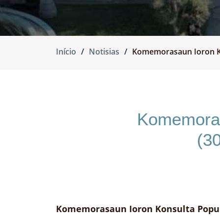
Início
Notisias
Komemorasaun Ioron Kon
Komemoras
(3
Komemorasaun Ioron Konsulta Popular 