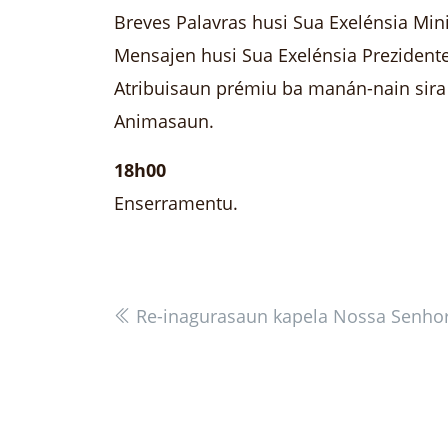
Breves Palavras husi Sua Exelénsia Min
Mensajen husi Sua Exelénsia Prezident
Atribuisaun prémiu ba manán-nain sira l
Animasaun.
18h00
Enserramentu.
Re-inagurasaun kapela Nossa Senhor