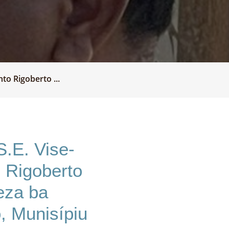
to Rigoberto ...
S.E. Vise-
o Rigoberto
eza ba
, Munisípiu