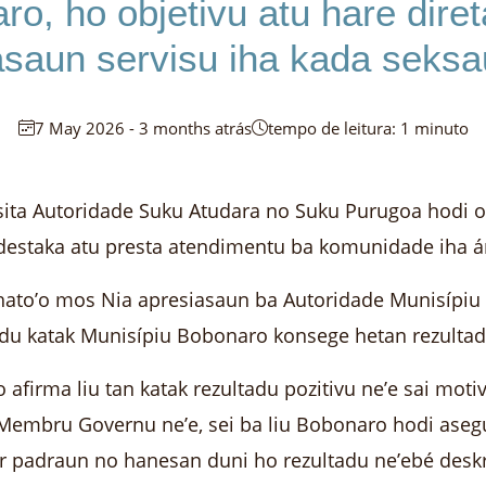
ro, ho objetivu atu hare dire
saun servisu iha kada seksau
7 May 2026 - 3 months atrás
tempo de leitura: 1 minuto
 visita Autoridade Suku Atudara no Suku Purugoa hodi 
 destaka atu presta atendimentu ba komunidade iha ár
E) hato’o mos Nia apresiasaun ba Autoridade Munisípi
du katak Munisípiu Bobonaro konsege hetan rezultadu
o afirma liu tan katak rezultadu pozitivu ne’e sai mot
 Membru Governu ne’e, sei ba liu Bobonaro hodi aseg
ir padraun no hanesan duni ho rezultadu ne’ebé deskre