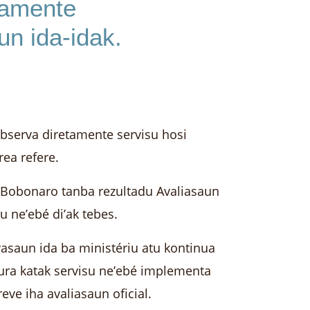
tamente
n ida-idak.
observa diretamente servisu hosi
ea refere.
u Bobonaro tanba rezultadu Avaliasaun
 ne’ebé di’ak tebes.
ivasaun ida ba ministériu atu kontinua
ura katak servisu ne’ebé implementa
ve iha avaliasaun oficial.