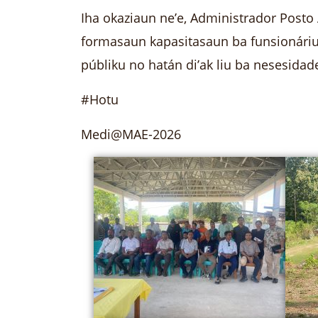
Iha okaziaun ne’e, Administrador Posto 
formasaun kapasitasaun ba funsionáriu 
públiku no hatán di’ak liu ba nesesida
#Hotu
Medi@MAE-2026