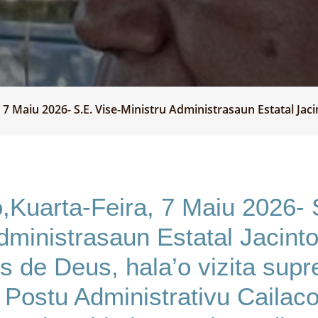
7 Maiu 2026- S.E. Vise-Ministru Administrasaun Estatal Jacin
Kuarta-Feira, 7 Maiu 2026- 
dministrasaun Estatal Jacint
 de Deus, hala’o vizita supr
 Postu Administrativu Cailaco