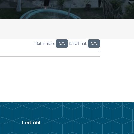
Data início:
Data final:
N/A
N/A
Link útil