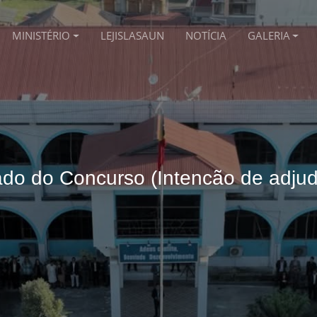
MINISTÉRIO
LEJISLASAUN
NOTÍCIA
GALERIA
ado do Concurso (Intencão de adjud