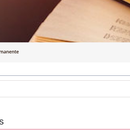
rmanente
s