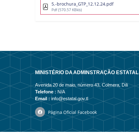
5.-brochura_GTP_12.12.24.pdf
Pdf
(570.57 KBkb)
MINISTÉRIO DA ADMINSTRAÇÃO ESTATAL
Avenida 20 de maio, número 43, Colmera, Dili
Telefone :
N/A
Email :
info@estatal.gov.tl
Página Oficial Facebook