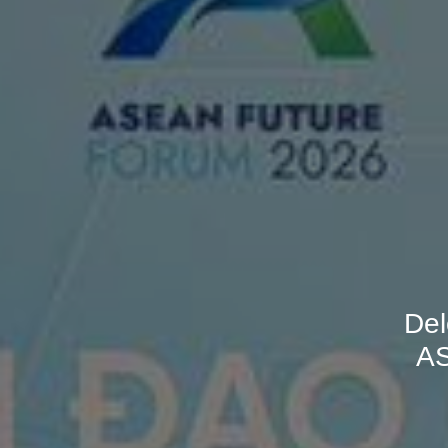
Del
AS