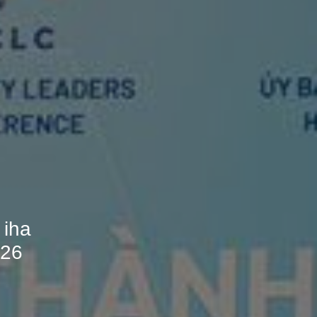
 iha
026