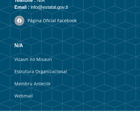
Telefone :
N/A
Email :
info@estatal.gov.tl
Página Oficial Facebook
N/A
Vizaun no Misaun
Estrutura Organizacional
Membru Anteriór
Webmail
Link útil
Portal do Governo