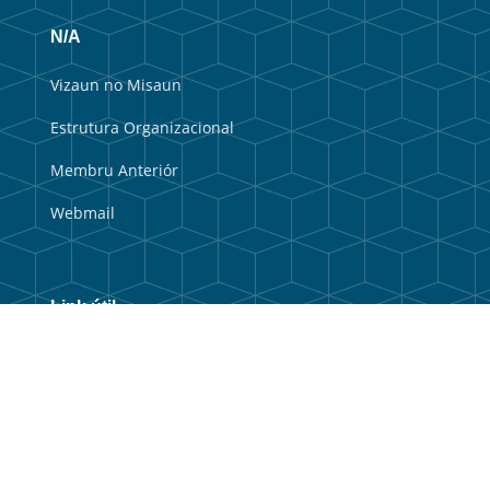
N/A
Vizaun no Misaun
Estrutura Organizacional
Membru Anteriór
Webmail
Link útil
Portal do Governo
Portal Municipal
Balkaun Úniku
TIC Timor