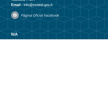
Email :
info@estatal.gov.tl
Página Oficial Facebook
N/A
Vizaun no Misaun
Estrutura Organizacional
Membru Anteriór
Webmail
Link útil
Portal do Governo