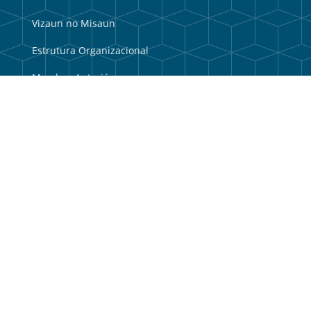
Vizaun no Misaun
Estrutura Organizacional
Membru Anteriór
Webmail
Link útil
Portal do Governo
Portal Municipal
Balkaun Úniku
TIC Timor