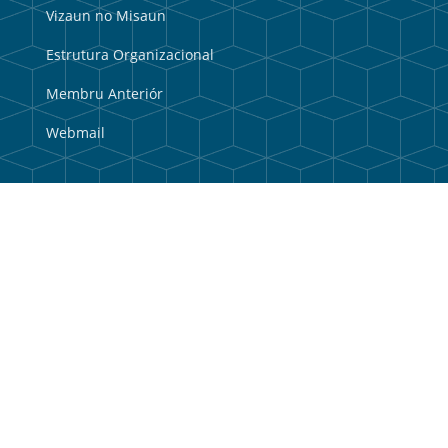
Vizaun no Misaun
Estrutura Organizacional
Membru Anteriór
Webmail
Link útil
Portal do Governo
Portal Municipal
Balkaun Úniku
TIC Timor