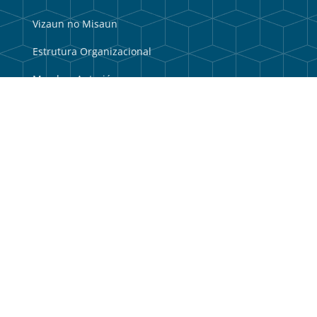
Vizaun no Misaun
Estrutura Organizacional
Membru Anteriór
Webmail
Link útil
Portal do Governo
Portal Municipal
Balkaun Úniku
TIC Timor