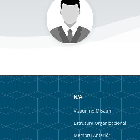
N/A
Vizaun no Misaun
Estrutura Organizacional
Membru Anteriór