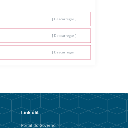
[ Descarregar ]
[ Descarregar ]
[ Descarregar ]
Link útil
Portal do Governo