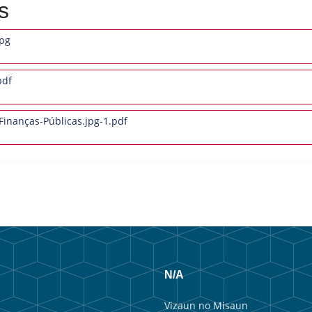
s
jpg
pdf
inanças-Públicas.jpg-1.pdf
N/A
Vizaun no Misaun