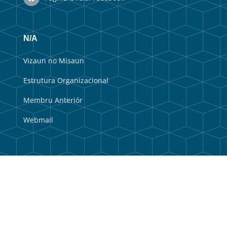
N/A
Vizaun no Misaun
Estrutura Organizacional
Membru Anteriór
Webmail
Link útil
Portal do Governo
Portal Municipal
Balkaun Úniku