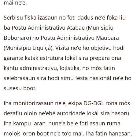
mai ne’e.
Serbisu fiskalizasaun no foti dadus ne’e foka liu
ba Postu Administrativu Atabae (Munisípiu
Bobonaro) no Postu Administrativu Maubara
(Munisípiu Liquiçá). Vizita ne’e ho objetivu hodi
garante katak estrutura lokál sira prepara ona
kantu administrativu, lojístika, no mós fatin
selebrasaun sira hodi simu festa nasionál ne’e ho
susesu boot.
Iha monitorizasaun ne’e, ekipa DG-DGL rona mós
dezafiu oioin ne’ebé autoridade lokál sira hasoru
iha kampu laran, nune’e bele foti asaun ruma
molok loron boot ne’e to’o mai. Iha fatin hanesan,