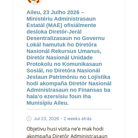
Aileu, 23 Julho 2026 –
Ministériu Administrasaun
Estatál (MAE) ofisiálmente
desloka Diretór-Jerál
Desentralizasaun no Governu
Lokál hamutuk ho Diretóra
Nasionál Rekursus Umanus,
Diretór Nasionál Unidade
Protokolu no Komunikasaun
Sosiál, no Diretóra Nasionál
Jestaun Patrimóniu no Lojístika
hodi akompaña Diretór Nasionál
Administrasaun no Finansas ba
hala’o ezersísiu foun iha
Munisípiu Aileu.
Jul 23, 2026 - 2 weeks atrás
Objetivu husi vizita ne’e mak hodi
akompaña Diretór Administrasaun