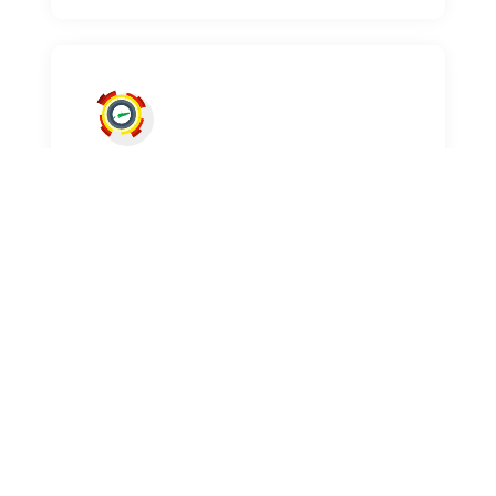
DÍLI, 20 Julho 2026 – Ministru
Administrasaun Estátal, Tomás
do Rosário Cabral, hamutuk ho
Sekretáriu Estadu Asuntu
Toponímia no Organizasaun
Urbana (SEATOU), Germano
Santa Brites Dias, halao
enkontru ho Diresaun Nasional
Transportes Terrestres (DNTT),
no Autoridade Munisípiu Díli
(AMD), kona-ba reorganiza
estasionamentu iha area Cristo
Rei no fatin públiku sira iha
sidade Dili laran.