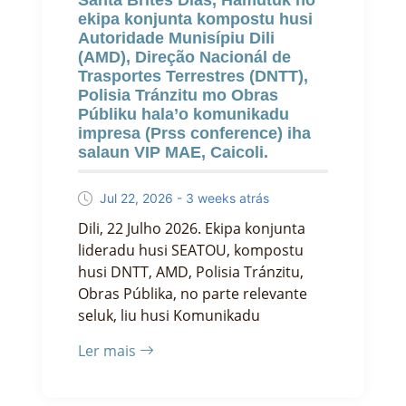
Santa Brites Dias, Hamutuk ho
ekipa konjunta kompostu husi
Autoridade Munisípiu Dili
(AMD), Direção Nacionál de
Trasportes Terrestres (DNTT),
Polisia Tránzitu mo Obras
Públiku hala’o komunikadu
impresa (Prss conference) iha
salaun VIP MAE, Caicoli.
Jul 22, 2026 - 3 weeks atrás
Dili, 22 Julho 2026. Ekipa konjunta
lideradu husi SEATOU, kompostu
husi DNTT, AMD, Polisia Tránzitu,
Obras Públika, no parte relevante
seluk, liu husi Komunikadu
Ler mais