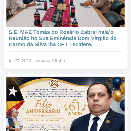
S.E. MAE Tomás do Rosário Cabral hala’o
Reunião ho Sua Eminénsia Dom Virgílio do
Carmo da Silva iha CET Lecidere.
Jul 27, 2026 - semana 2 liuba