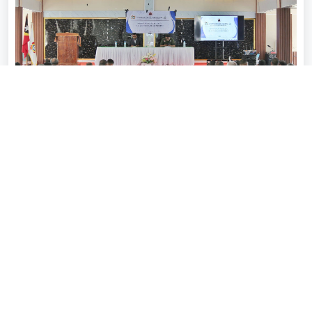
SEATOU SOSIALIZA SERVISU TOPONÍMIA
BA AUTORIDADE SIRA IHA MNISÍPIU
BOBONARO.
Jul 24, 2026 - semana 2 liuba