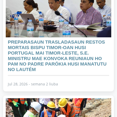
PREPARASAUN TRASLADASAUN RESTOS
MORTAIS BISPU TIMOR-OAN HUSI
PORTUGAL MAI TIMOR-LESTE, S.E.
MINISTRU MAE KONVOKA REUNIAUN HO
PAM NO PADRE PARÓKIA HUSI MANATUTU
NO LAUTÉM
Jul 28, 2026 - semana 2 liuba