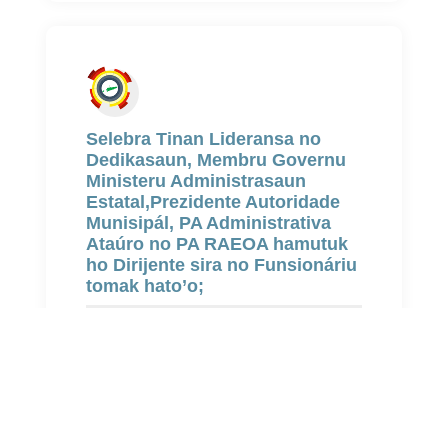
Selebra Tinan Lideransa no
Dedikasaun, Membru Governu
Ministeru Administrasaun
Estatal,Prezidente Autoridade
Munisipál, PA Administrativa
Ataúro no PA RAEOA hamutuk
ho Dirijente sira no Funsionáriu
tomak hato’o;
Jul 27, 2026 - 2 weeks atrás
FELIZ ANIVERSÁRIU BA DALA 61 Sua
Execelénsia Ministru
Administrasaun Estatal (27 Julho
1965 – 27 Julho 2026) “Ho Domin no